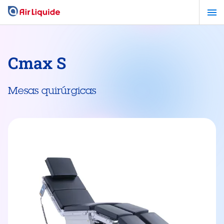
Pasar
al
contenido
principal
Cmax S
Mesas quirúrgicas