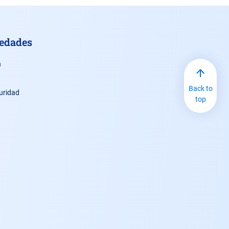
vedades
n
Back to
uridad
top