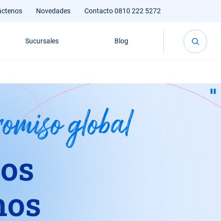
áctenos
Novedades
Contacto 0810 222 5272
Sucursales
Blog
omiso global
os
os