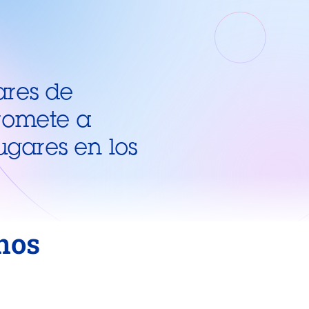
ares de
romete a
ugares en los
nos