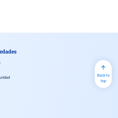
vedades
n
Back to
uridad
top