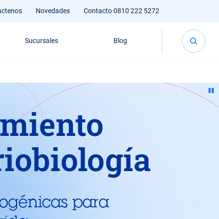
áctenos
Novedades
Contacto 0810 222 5272
Sucursales
Blog
miento
riobiología
iogénicas para