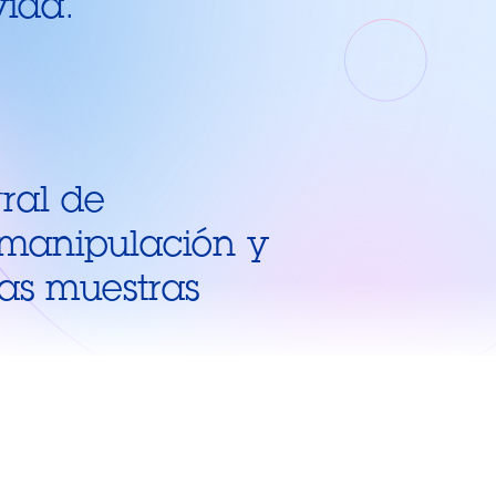
vida.
gral de
 manipulación y
as muestras