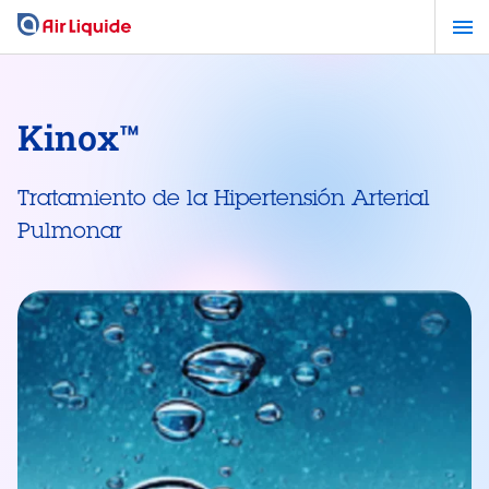
Pasar
al
contenido
principal
Kinox™
Tratamiento de la Hipertensión Arterial
Pulmonar