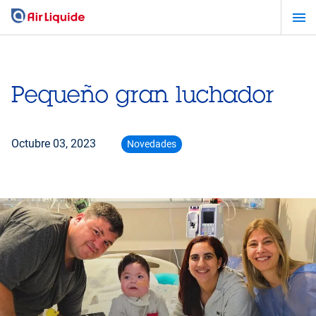
Pasar
al
contenido
principal
Pequeño gran luchador
Octubre 03, 2023
Novedades