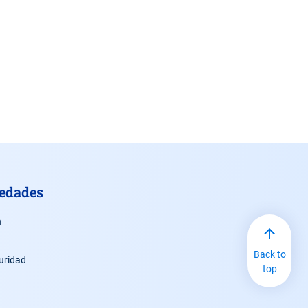
vedades
n
Back to
uridad
top