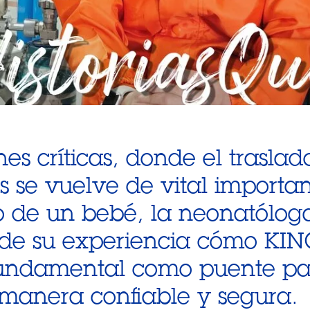
nes críticas, donde el traslad
es se vuelve de vital importa
o de un bebé, la neonatóloga
sde su experiencia cómo K
undamental como puente par
 manera confiable y segura.