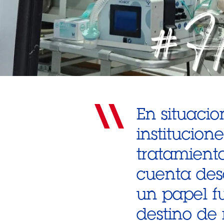
En situacio
institucion
tratamient
cuenta de
un papel f
destino de