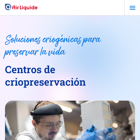
Pasar
al
contenido
principal
Soluciones criogénicas para
preservar la vida
Centros de
criopreservación