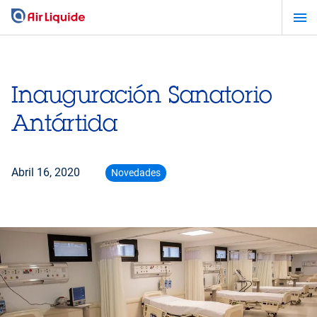
Pasar
al
contenido
principal
Inauguración Sanatorio
Antártida
Abril 16, 2020
Novedades