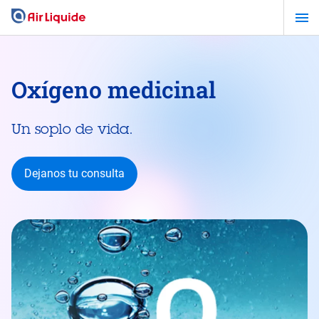
Pasar
al
contenido
principal
Oxígeno medicinal
Un soplo de vida.
Dejanos tu consulta