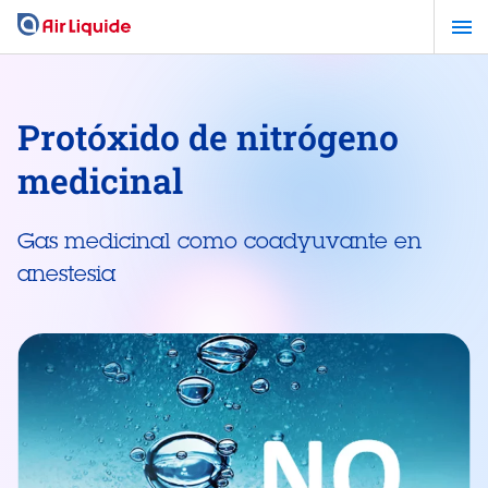
Pasar
al
contenido
principal
Protóxido de nitrógeno
medicinal
Gas medicinal como coadyuvante en
anestesia