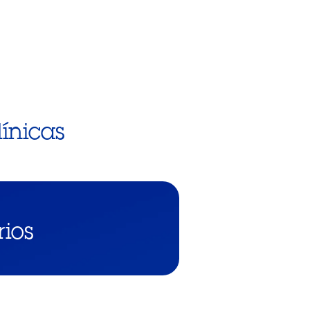
línicas
rios