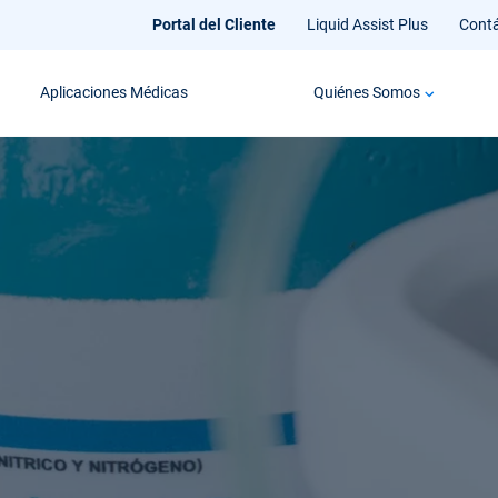
Portal del Cliente
Liquid Assist Plus
Cont
Aplicaciones Médicas
Quiénes Somos
 Medicinal
g de Envases
ional del Oxíg
al